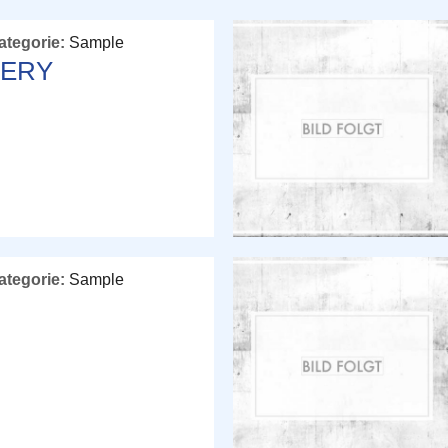
ategorie:
Sample
LERY
ategorie:
Sample