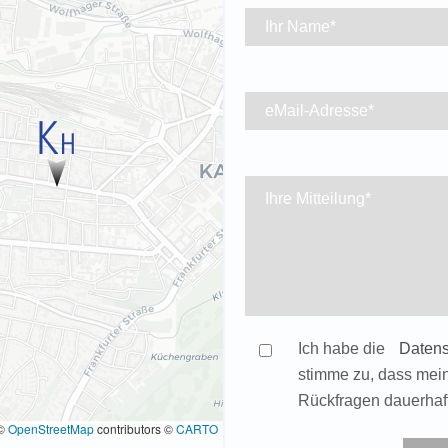
Ich habe die
Datens
stimme zu, dass mei
Rückfragen dauerhaf
Bitte
©
OpenStreetMap
contributors ©
CARTO
Bitte