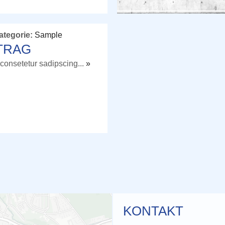
ategorie:
Sample
TRAG
consetetur sadipscing...
»
KONTAKT